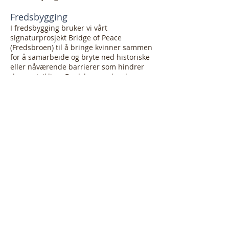
Fredsbygging
I fredsbygging bruker vi vårt
signaturprosjekt Bridge of Peace
(Fredsbroen) til å bringe kvinner sammen
for å samarbeide og bryte ned historiske
eller nåværende barrierer som hindrer
deres utvikling. Fredsbro-opplevelsen
bidrar til å fjerne uoverensstemmelser,
enten de er skapt av forskjellig tro,
hudfarge, nasjonalitet eller kultur.
Fredsbroen har vist seg å være en formel
for å skape et dypere og mer
meningsfullt vennskap på tvers av
kulturelle barrierer.
Fattigdomsbekjempelse
Fattigdomsbekjempelse er et viktig
aspekt ved vårt arbeid. Dette er en måte
å demonstrere gjennom handling at vi
bryr oss om våre medmennesker. I Norge
har vi valgt å samarbeide med og støtte
organisasjoner og prosjekter som konkret