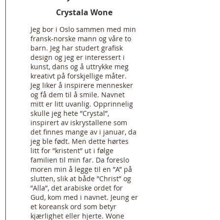
Crystala Wone
Jeg bor i Oslo sammen med min
fransk-norske mann og våre to
barn. Jeg har studert grafisk
design og jeg er interessert i
kunst, dans og å uttrykke meg
kreativt på forskjellige måter.
Jeg liker å inspirere mennesker
og få dem til å smile. Navnet
mitt er litt uvanlig. Opprinnelig
skulle jeg hete ”Crystal”,
inspirert av iskrystallene som
det finnes mange av i januar, da
jeg ble født. Men dette hørtes
litt for ”kristent” ut i følge
familien til min far. Da foreslo
moren min å legge til en ”A” på
slutten, slik at både ”Christ” og
”Alla”, det arabiske ordet for
Gud, kom med i navnet. Jeung er
et koreansk ord som betyr
kjærlighet eller hjerte. Wone