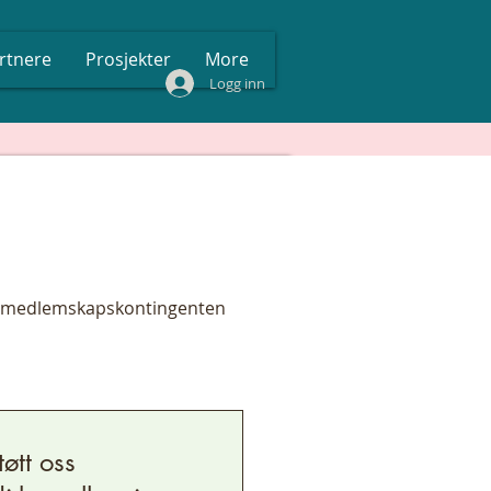
rtnere
Prosjekter
More
Logg inn
lige medlemskapskontingenten
tøtt oss