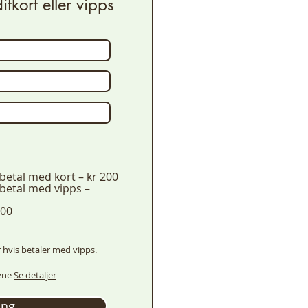
tkort eller vipps
betal med kort – kr 200
betal med vipps –
500
r hvis betaler med vipps.
ene
Se detaljer
ing