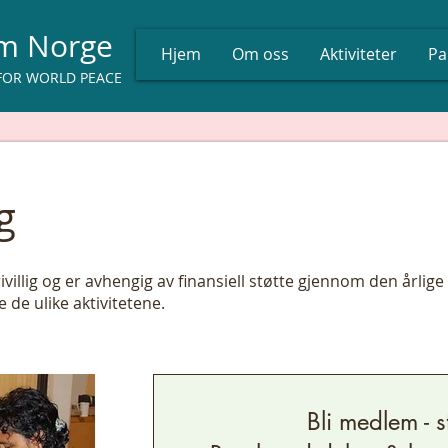
um Norge
Hjem
Om oss
Aktiviteter
Pa
FOR WORLD PEACE
g
ivillig og er avhengig av finansiell støtte gjennom den år
 de ulike aktivitetene.
Bli medlem - s