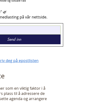
iske og sosiale råd
e" 🌿
r nedlasting på vår nettside.
Send inn
riv deg på epostlisten
ce
 som en viktig faktor i å
s plass til å adressere de
 sette agenda og arrangere