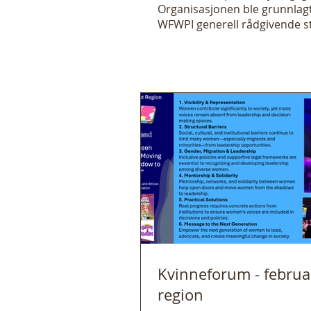
Organisasjonen ble grunnlagt 
WFWPI generell rådgivende st
Se detalj
Kvinneforum - februar
region