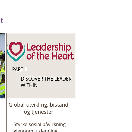
t
Global utvikling, bistand
og tjenester
Styrke sosial påvirkning
gjennom utdanning,