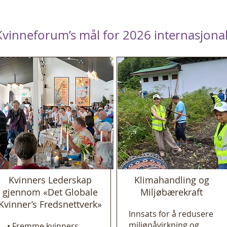
Kvinneforum’s mål for 2026 internasjonal
Kvinners Lederskap
Klimahandling og
gjennom «Det Globale
Miljøbærekraft
Kvinner’s Fredsnettverk»
Innsats for å redusere
miljøpåvirkning og
• Fremme kvinners