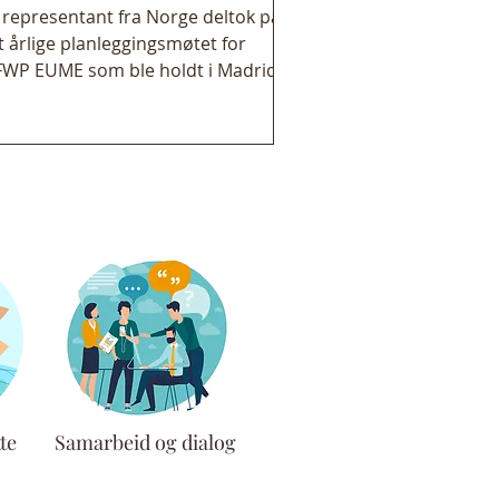
 representant fra Norge deltok på
t årlige planleggingsmøtet for
WP EUME som ble holdt i Madrid,
ania, fra 27. februar til 1. mars 2026.
tet samlet representanter fra flere
gioner i Europa og Midtøsten for å
aluere arbeidet fra 2025 og
anlegge aktiviteter og mål for 2026.
ogrammet inkluderte regionale
pporter, gruppediskusjoner om
emtidige strategier, presentasjoner
 utdanningsprogrammer og
edsarbeid, samt gjennomgang av
onomi og finansieringsmål.
te
Samarbeid og dialog