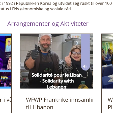
i 1992 i Republikken Korea og utvidet seg raskt til over 100 
atus i FNs økonomiske og sosiale råd.
Arrangementer og Aktiviteter
er
Se detaljer
Se 
 i vår
WFWP Frankrike innsamling
W
til Libanon
P