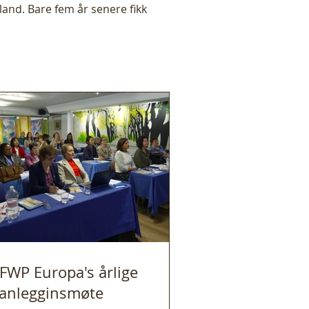
land. Bare fem år senere fikk
detaljer
FWP Europa's årlige
lanlegginsmøte