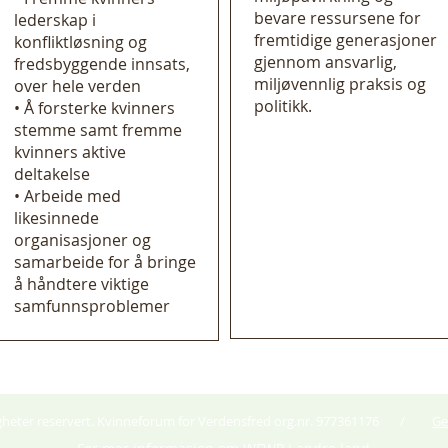
bevare ressursene for
lederskap i
fremtidige generasjoner
konfliktløsning og
gjennom ansvarlig,
fredsbyggende innsats,
miljøvennlig praksis og
over hele verden
politikk.
• Å forsterke kvinners
stemme samt fremme
kvinners aktive
deltakelse
• Arbeide med
likesinnede
organisasjoner og
samarbeide for å bringe
å håndtere viktige
samfunnsproblemer
tigheter reservert. Kvinneforum for Verdensfred org.nr. 977361176 /
Ge