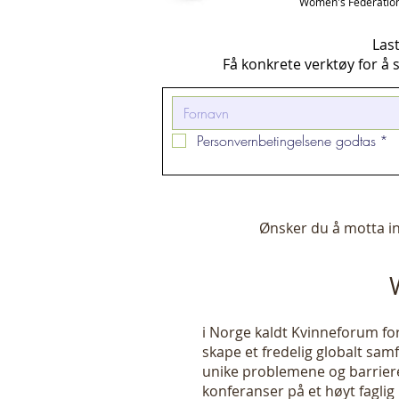
Women's Federation 
Las
Få konkrete verktøy for å st
Personvernbetingelsene godtas
*
Ønsker du å motta in
i Norge kaldt Kvinneforum fo
skape et fredelig globalt sam
unike problemene og barriere
konferanser på et høyt faglig 