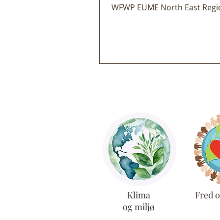
WFWP EUME North East Regi
Klima
Fred o
og miljø