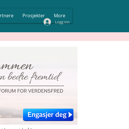
rtnere
Prosjekter
More
Logg inn