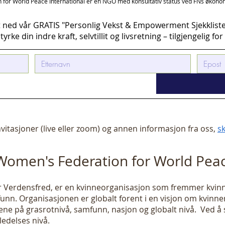
for World Peace International er en
NGO med konsultativ status ved FNs økonom
t ned vår GRATIS "Personlig Vekst & Empowerment Sjekklist
yrke din indre kraft, selvtillit og livsretning – tilgjengelig fo
vitasjoner (live eller zoom) og annen informasjon fra oss,
sk
Women's Federation for World Pea
r Verdensfred, er en kvinneorganisasjon som fremmer kvinner
funn. Organisasjonen er globalt forent i en visjon om kvinner
ne på grasrotnivå, samfunn, nasjon og globalt nivå. Ved å
ledelses nivå.