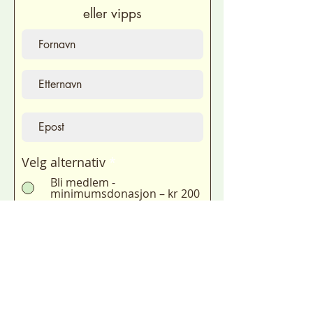
eller vipps
Velg alternativ
*
Bli medlem -
minimumsdonasjon – kr 200
Bli medlem -redusert
donasjon – kr 100
Jeg godtar
personvernbetingelsene
Se
detaljer
Gå til betaling