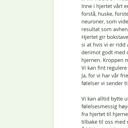
Inne i hjertet vårt 
forstå, huske, forst
neuroner, som vider
resultat som avheng
Hjertet gir bokstave
si at hvis vi er rid
derimot godt med os
hjernen. Kroppen mo
Vi kan fint reguler
Ja, for vi har vår fri
følelser vi sender til
Vi kan alltid bytte 
følelsesmessig høy
fra hjertet til hjer
tilbake til oss me