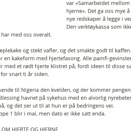
var «Samarbeidet mellom 
hjerne». Det ga oss mye å
nye redskaper å legge i ve
Den verktøykassa som ikke
har med oss overalt. 
plekake og stekt vafler, og det smakte godt til kaffen.
r en kakeform med hjertefasong. Alle pamfi-gevinster 
r med et rødt hjerte klistret på, fordi ideen til disse 
for snart ti år siden. 
å sende til Nigeria den kvelden, og der kommer pengen
 Blessing havnet på sykehus med en alvorlig nyrebete
 og det ser ut til at hun er på bedringens vei. 
pe 1 blir i mai, men dato er ikke satt enda. 
LOM HJERTE OG HJERNE