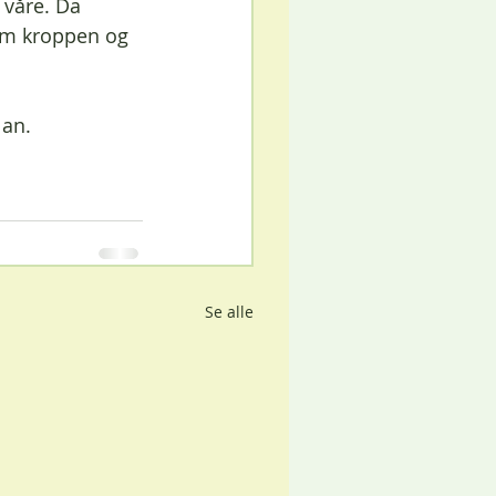
 våre. Da 
om kroppen og 
lan. 
Se alle