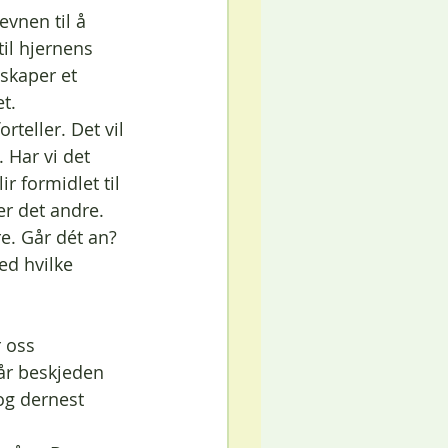
evnen til å 
til hjernens 
skaper et 
t. 
rteller. Det vil 
. Har vi det 
r formidlet til 
er det andre. 
e. Går dét an? 
med hvilke 
r oss 
år beskjeden 
 og dernest 