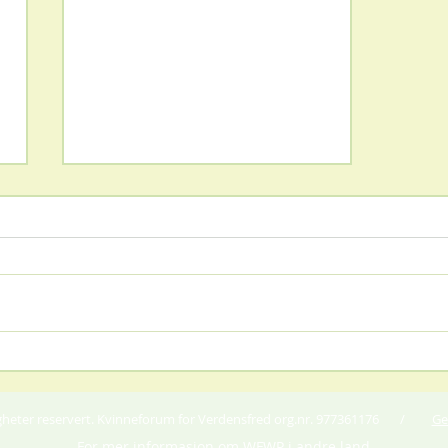
"Meet and Greet" på Sætre
Gård i Hurum
tigheter reservert. Kvinneforum for Verdensfred org.nr. 977361176 /
Ge
For mer informasjon om WFWP i andre land