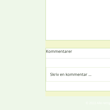
Kommentarer
Skriv en kommentar …
Tusen takk til Johanna
© 2022 Alle ret