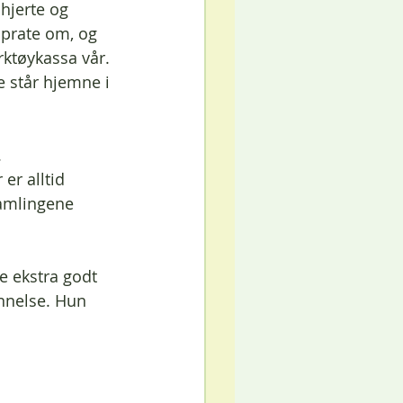
hjerte og 
 prate om, og 
rktøykassa vår. 
 står hjemne i 
 
er alltid 
samlingene 
e ekstra godt 
nnelse. Hun 