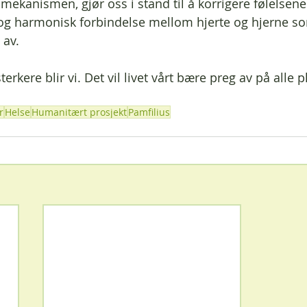
 mekanismen, gjør oss i stand til å korrigere følelsene
 og harmonisk forbindelse mellom hjerte og hjerne s
 av.
terkere blir vi. Det vil livet vårt bære preg av på alle p
r
Helse
Humanitært prosjekt
Pamfilius