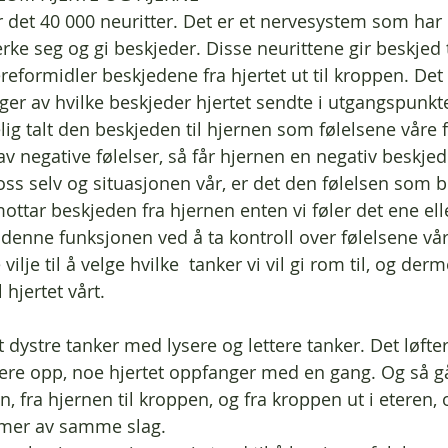
er det 40 000 neuritter. Det er et nervesystem som har 
erke seg og gi beskjeder. Disse neurittene gir beskjed 
eformidler beskjedene fra hjertet ut til kroppen. Det 
er av hvilke beskjeder hjertet sendte i utgangspunkte
lig talt den beskjeden til hjernen som følelsene våre fo
d av negative følelser, så får hjernen en negativ beskjed
s selv og situasjonen vår, er det den følelsen som bli
ttar beskjeden fra hjernen enten vi føler det ene ell
e denne funksjonen ved å ta kontroll over følelsene vår
e vilje til å velge hvilke  tanker vi vil gi rom til, og der
 hjertet vårt. 
ut dystre tanker med lysere og lettere tanker. Det løfte
ere opp, noe hjertet oppfanger med en gang. Og så g
nen, fra hjernen til kroppen, og fra kroppen ut i eteren,
d mer av samme slag.