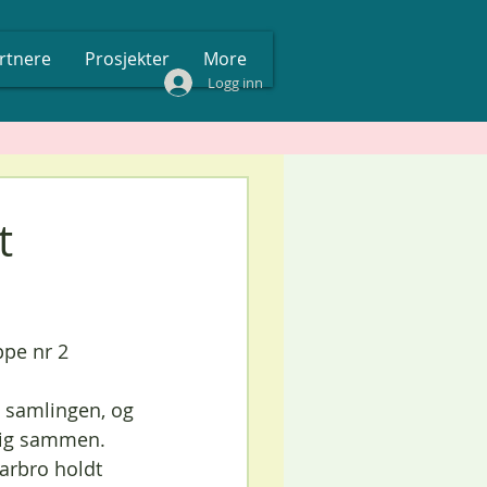
rtnere
Prosjekter
More
Logg inn
t
ppe nr 2
å samlingen, og 
lig sammen. 
arbro holdt 