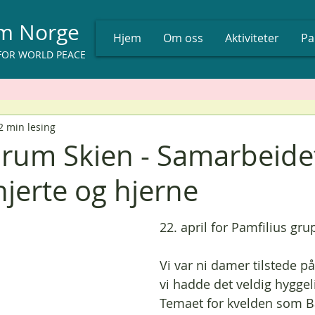
um Norge
Hjem
Om oss
Aktiviteter
Pa
FOR WORLD PEACE
2 min lesing
rum Skien - Samarbeide
jerte og hjerne
22. april for Pamfilius gru
Vi var ni damer tilstede p
vi hadde det veldig hygge
Temaet for kvelden som B