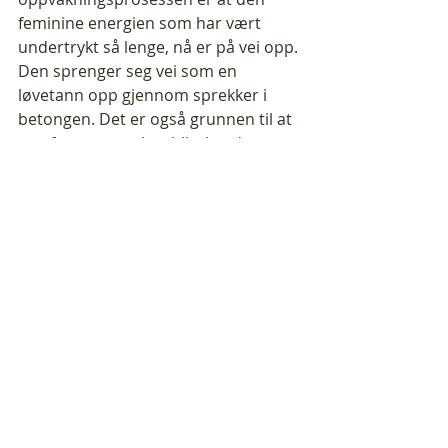
feminine energien som har vært 
undertrykt så lenge, nå er på vei opp. 
Den sprenger seg vei som en 
løvetann opp gjennom sprekker i 
betongen. Det er også grunnen til at 
samfunnet som har blitt bygd opp 
på maskuline prinsipper, vil måtte 
gjennomgå revolusjonerende 
forandringer. Det er ikke sånn at den 
maskuline kraften heretter skal 
undertrykkes, men likestilles med 
den feminine. Der kommer vi kvinner 
til å ha en viktig rolle å spille. Vi skal 
ta tilbake og forsterke vår nærende 
og kraftfulle rolle, for da den ble 
undertrykket, forsvant tryggheten, 
og kontroll og makt overtok. I 
hverdagen bør vi skape glede, gode 