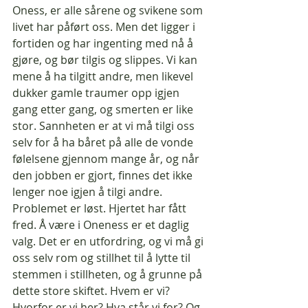
Oness, er alle sårene og svikene som 
livet har påført oss. Men det ligger i 
fortiden og har ingenting med nå å 
gjøre, og bør tilgis og slippes. Vi kan 
mene å ha tilgitt andre, men likevel 
dukker gamle traumer opp igjen 
gang etter gang, og smerten er like 
stor. Sannheten er at vi må tilgi oss 
selv for å ha båret på alle de vonde 
følelsene gjennom mange år, og når 
den jobben er gjort, finnes det ikke 
lenger noe igjen å tilgi andre. 
Problemet er løst. Hjertet har fått 
fred. Å være i Oneness er et daglig 
valg. Det er en utfordring, og vi må gi 
oss selv rom og stillhet til å lytte til 
stemmen i stillheten, og å grunne på 
dette store skiftet. Hvem er vi? 
Hvorfor er vi her? Hva står vi for? Og 