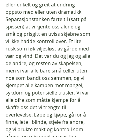
eller enkelt og greit at endring 
oppsto med eller uten dramatikk. 
Separasjonstanken førte til (satt på 
spissen) at vi kjente oss alene og 
små og prisgitt en uviss skjebne som 
vi ikke hadde kontroll over. Et lite 
rusk som føk viljesløst av gårde med 
vær og vind. Det var du og jeg og alle 
de andre, og resten av skapelsen, 
men vi var alle bare små celler uten 
noe som bandt oss sammen, og vi 
kjempet alle kampen mot mangel, 
sykdom og potensielle trusler. Vi var 
alle ofre som måtte kjempe for å 
skaffe oss det vi trengte til 
overlevelse. Løpe og kjøpe, gå for å 
finne, lete i blinde, stjele fra andre, 
og vi brukte makt og kontroll som 
våpen, og misunnelsen var the 