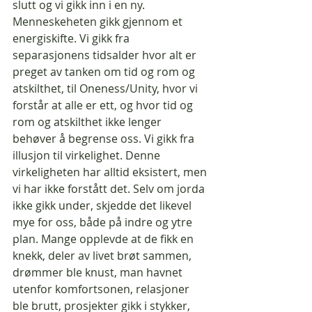
slutt og vi gikk inn i en ny. 
Menneskeheten gikk gjennom et 
energiskifte. Vi gikk fra 
separasjonens tidsalder hvor alt er 
preget av tanken om tid og rom og 
atskilthet, til Oneness/Unity, hvor vi 
forstår at alle er ett, og hvor tid og 
rom og atskilthet ikke lenger 
behøver å begrense oss. Vi gikk fra 
illusjon til virkelighet. Denne 
virkeligheten har alltid eksistert, men 
vi har ikke forstått det. Selv om jorda 
ikke gikk under, skjedde det likevel 
mye for oss, både på indre og ytre 
plan. Mange opplevde at de fikk en 
knekk, deler av livet brøt sammen, 
drømmer ble knust, man havnet 
utenfor komfortsonen, relasjoner 
ble brutt, prosjekter gikk i stykker, 