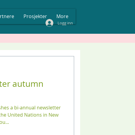
rtnere
Prosjekter
More
Logg inn
ter autumn
hes a bi-annual newsletter
 the United Nations in New
u...