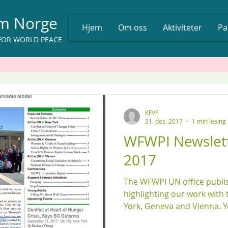
um Norge
Hjem
Om oss
Aktiviteter
Pa
FOR WORLD PEACE
KFVF
31. des. 2017
1 min lesing
WFWPI Newslet
2017
The WFWPI UN office publis
highlighting our work with
York, Geneva and Vienna. Yo