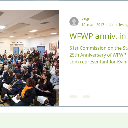
KFVF
19. mars 2017
4 min lesin
WFWP anniv. in
61st Commission on the S
25th Anniversary of WFWP 
som representant for Kvinn