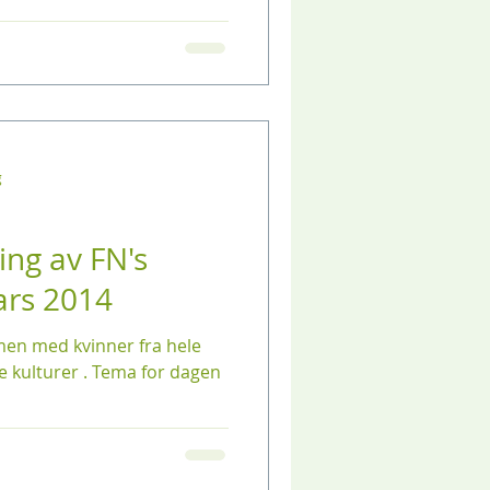
g
ring av FN's
ars 2014
men med kvinner fra hele
e kulturer . Tema for dagen