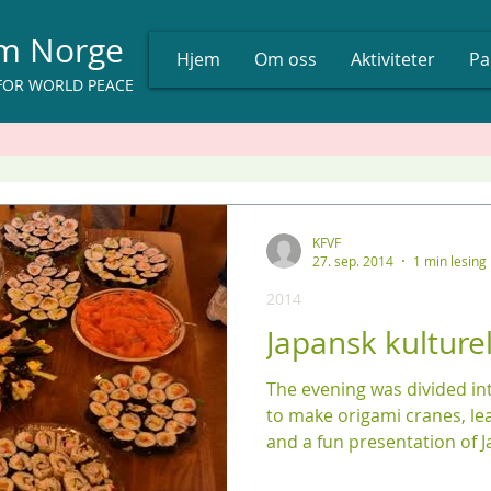
um Norge
Hjem
Om oss
Aktiviteter
Pa
FOR WORLD PEACE
KFVF
27. sep. 2014
1 min lesing
2014
Japansk kulturel
The evening was divided in
to make origami cranes, le
and a fun presentation of J