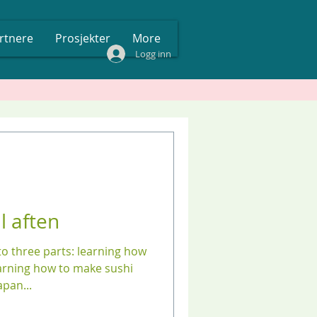
rtnere
Prosjekter
More
Logg inn
l aften
to three parts: learning how
arning how to make sushi
apan...