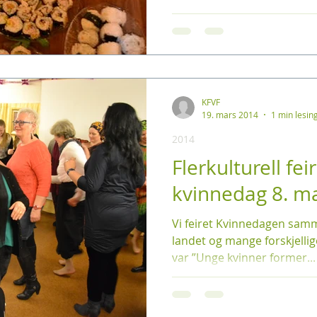
KFVF
19. mars 2014
1 min lesin
2014
Flerkulturell fei
kvinnedag 8. m
Vi feiret Kvinnedagen sam
landet og mange forskjellig
var ”Unge kvinner former...