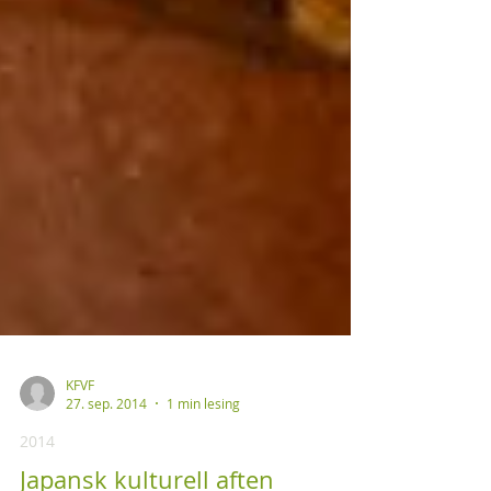
KFVF
27. sep. 2014
1 min lesing