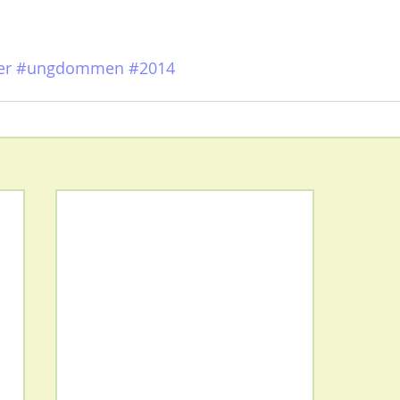
er
#ungdommen
#2014