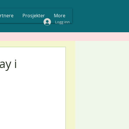
rtnere
Prosjekter
More
Logg inn
y i