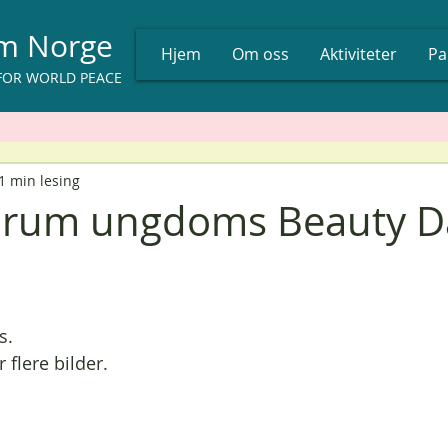
um Norge
Hjem
Om oss
Aktiviteter
Pa
FOR WORLD PEACE
1 min lesing
orum ungdoms Beauty Da
s.
 flere bilder.