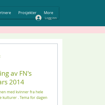
rtnere
Prosjekter
More
Logg inn
g
ring av FN's
ars 2014
men med kvinner fra hele
e kulturer . Tema for dagen