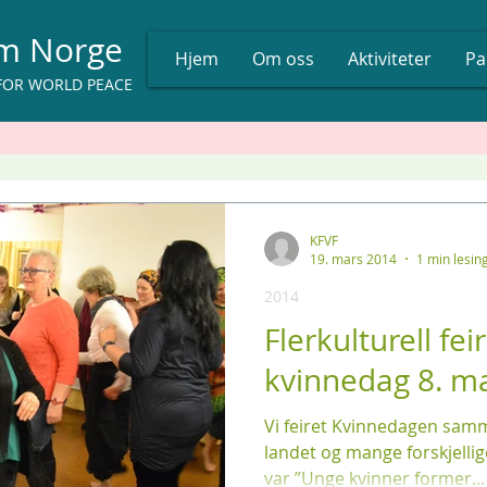
um Norge
Hjem
Om oss
Aktiviteter
Pa
FOR WORLD PEACE
KFVF
19. mars 2014
1 min lesin
2014
Flerkulturell fei
kvinnedag 8. m
Vi feiret Kvinnedagen sam
landet og mange forskjellig
var ”Unge kvinner former...