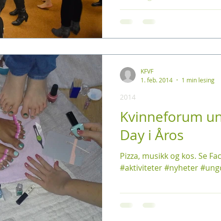
KFVF
1. feb. 2014
1 min lesing
2014
Kvinneforum u
Day i Åros
Pizza, musikk og kos. Se Fac
#aktiviteter #nyheter #u