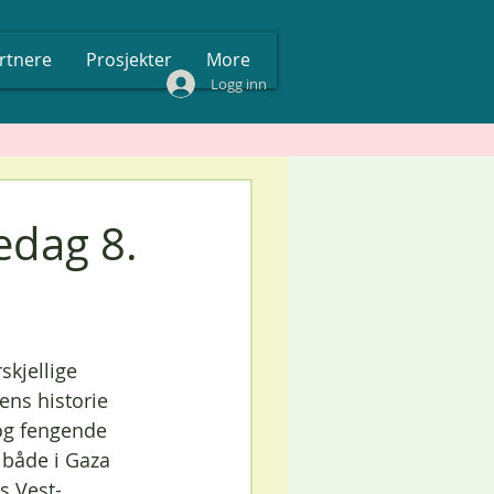
rtnere
Prosjekter
More
Logg inn
nedag 8.
kjellige 
ens historie 
 og fengende 
 både i Gaza 
s Vest-