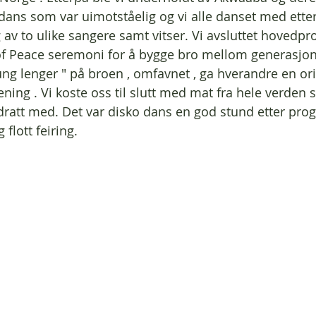
dans som var uimotståelig og vi alle danset med etter 
 av to ulike sangere samt vitser. Vi avsluttet hoved
of Peace seremoni for å bygge bro mellom generasjo
ung lenger " på broen , omfavnet , ga hverandre en or
ing . Vi koste oss til slutt med mat fra hele verden 
dratt med. Det var disko dans en god stund etter pro
 flott feiring. 