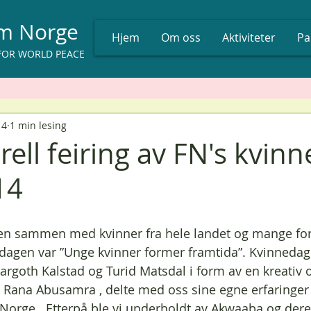
um Norge
Hjem
Om oss
Aktiviteter
Pa
FOR WORLD PEACE
14
1 min lesing
rell feiring av FN's kvin
14
gen sammen med kvinner fra hele landet og mange fors
 dagen var ”Unge kvinner former framtida”. Kvinnedag
argoth Kalstad og Turid Matsdal i form av en kreativ
, Rana Abusamra , delte med oss sine egne erfaringer
Norge . Etterpå ble vi underholdt av Akwaaba og dere