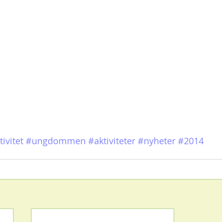
ivitet
#ungdommen
#aktiviteter
#nyheter
#2014