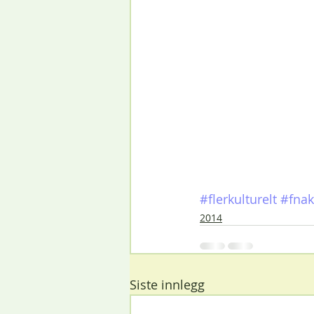
#flerkulturelt
#fnakt
2014
Siste innlegg