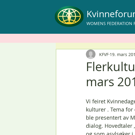
Kvinnefor
WOMENS FEDERATION 
KFVF
19. mars 20
Flerkultu
mars 20
Vi feiret Kvinneda
kulturer . Tema for
ble presentert av M
dialog. Hovedtaler 
og som asylsøker i 