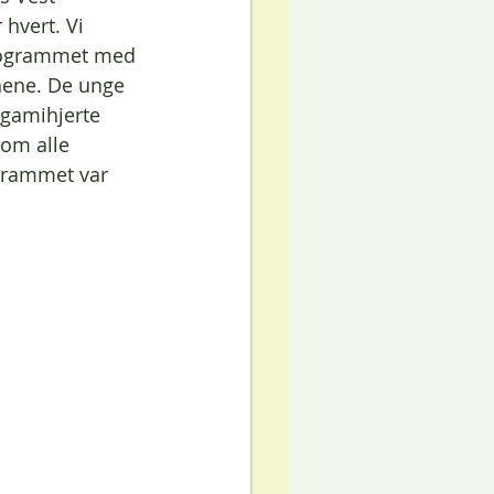
hvert. Vi 
programmet med 
nene. De unge 
igamihjerte 
som alle 
grammet var 